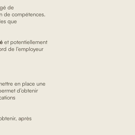
ngé de
lan de compétences.
lles que
ié
et potentiellement
cord de l’employeur
ettre en place une
permet d’obtenir
cations
btenir, après