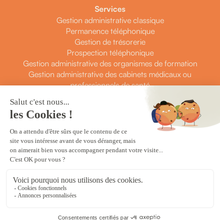
Services
Gestion administrative classique
Permanence téléphonique
Gestion de trésorerie
Prospection téléphonique
Gestion administrative des organismes de formation
Gestion administrative des cabinets médicaux ou
professionnels de santé
Contact
Prendre rendez-vous
Contactez-nous
Créé avec 💙 par
Songe
Mentions légales