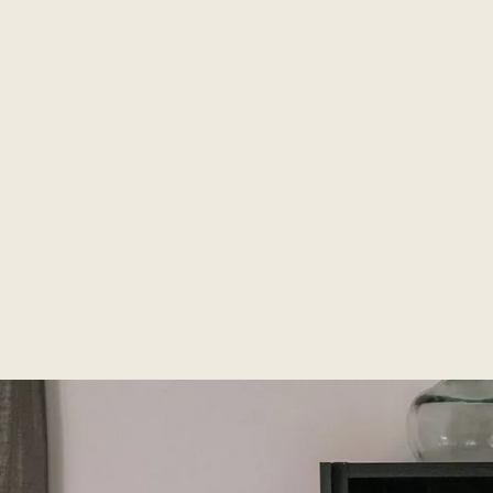
régulier, nous nous adaptons
leurs c
à vos besoins et à votre
sérieux.
emploi du temps.
Elles pa
rigoure
sélectio
de près 
d’agenc
service 