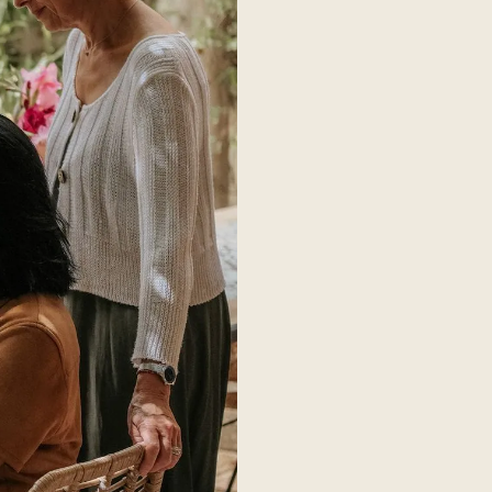
Support de vie pr
Organisez vos projets perso
stress. De la gestion des b
accompagnons à chaque ét
Gestion des finan
Suivi des dépenses, gestion
fiscales… Nous vous aidons 
tracas.
Initiation informa