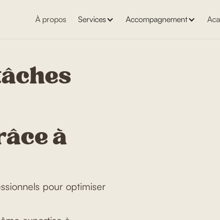
À propos
Services
Accompagnement
Aca
tâches
râce à
sionnels pour optimiser