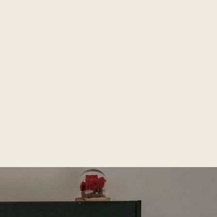
e
contrainte de durée. Vous
e 50%
choisissez ce qui vous
s
convient en fonction de vos
besoins.
ous
fiscales