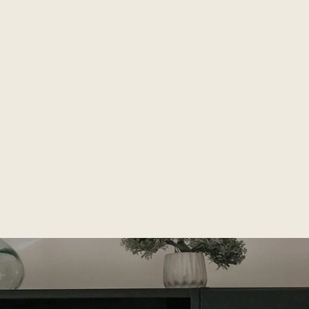
ompétences et leur
vous bénéficiez d’un
réduction d’impôt d
sur le montant de vo
ssent des tests
prestations*.
ux avant d’être
nnées et sont suivies
(*
Réduction d'impôt s
par notre directrice
réserve des conditions 
e pour garantir un
en vigueur.)
irréprochable.