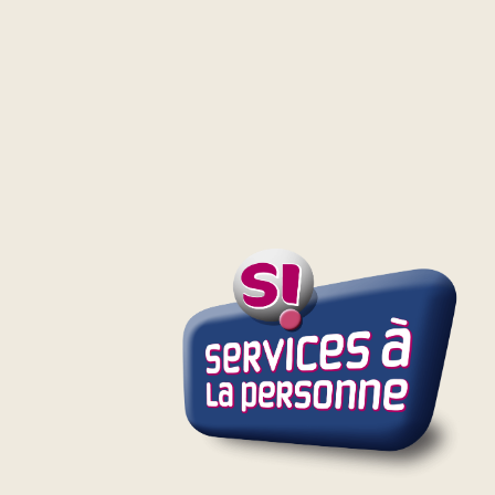
 utiliser vos outils informatiques ? Nous
nitiation pour vous rendre plus autonome dans
ogies.