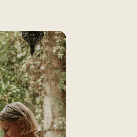
Gestion administr
Fini les papiers éparpillés 
gestion de vos documents, de
vos échéances pour une vie 
Formalités admini
Déclarations fiscales, dema
administratives diverses… No
les oublis et les retards.