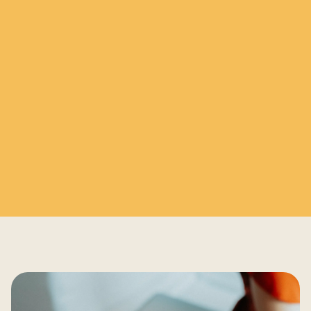
horaires d’ouverture du service du lundi au
vendredi de 8h à 18h. La facturation sera établie
selon le nombre d’appels reçus. Vous recevez
après chaque appel un mail récapitulatif
contenant les coordonnées de l'appelant ainsi
que l'objet de son appel, vous permettant ainsi
de le recontacter dans les meilleurs délais.
Une simple manipulation sur votre téléphone
permet de transférer la ligne ou de la reprendre.