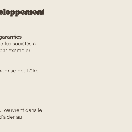
éveloppement
garanties
e les sociétés à
 par exemple).
treprise peut être
ui œuvrent dans le
d’aider au