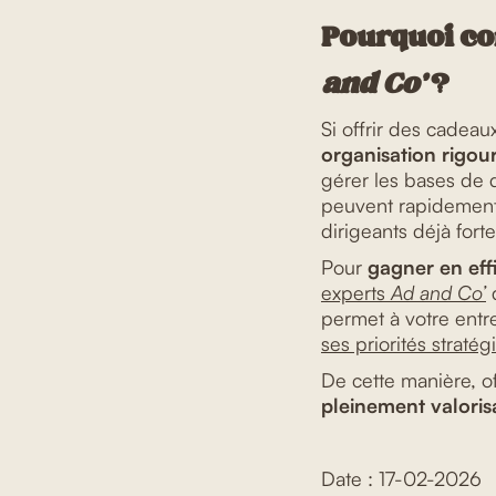
Pourquoi co
and Co’
?
Si offrir des cadeaux
organisation rigou
gérer les bases de d
peuvent rapidemen
dirigeants déjà fort
Pour
gagner en effi
experts
Ad and Co’
q
permet à votre entre
ses priorités straté
De cette manière, of
pleinement valoris
Date : 17-02-2026