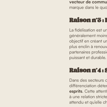
vecteur de commun
marque dans le quotid
Raison n°3 :
La fidélisation est 
généralement moin
objectif en créant u
plus enclin à renou
partenaires profess
puissant et durable.
Raison n°4 :
Dans des secteurs où
différenciation dét
esprits
. Cette atten
à une relation stric
attendu et qu’elle 