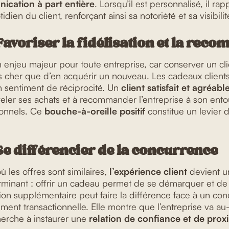
ication à part entière
. Lorsqu’il est personnalisé, il ra
ien du client, renforçant ainsi sa notoriété et sa visibilit
 Favoriser la fidélisation et la re
un enjeu majeur pour toute entreprise, car conserver un cli
s cher que d’en
acquérir un nouveau
. Les cadeaux client
n sentiment de réciprocité. Un
client satisfait et agréab
veler ses achats et à recommander l’entreprise à son ent
ionnels. Ce
bouche-à-oreille positif
constitue un levier
 Se différencier de la concurrence
 les offres sont similaires,
l’expérience client
devient u
erminant : offrir un cadeau permet de se démarquer et d
tion supplémentaire peut faire la différence face à un conc
tement transactionnelle. Elle montre que l’entreprise va 
cherche à instaurer une
relation de confiance et de prox