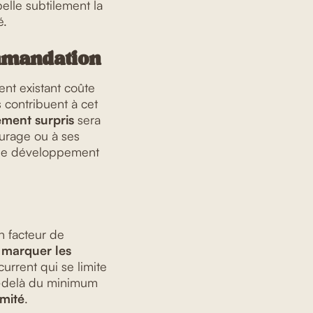
ppelle subtilement la
é.
commandation
ent existant coûte
s contribuent à cet
lement surpris
sera
ourage ou à ses
 de développement
n facteur de
e
marquer les
urrent qui se limite
au-delà du minimum
imité
.