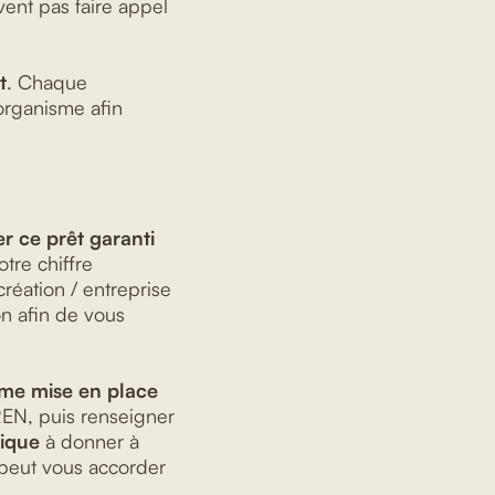
vent pas faire appel
t
. Chaque
organisme afin
r ce prêt garanti
re chiffre
création / entreprise
on afin de vous
rme mise en place
SIREN, puis renseigner
nique
à donner à
 peut vous accorder