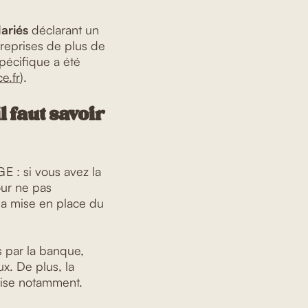
ariés
déclarant un
ntreprises de plus de
pécifique a été
e.fr
).
 faut savoir
 : si vous avez la
our ne pas
 la mise en place du
és par la banque,
x. De plus, la
prise notamment.