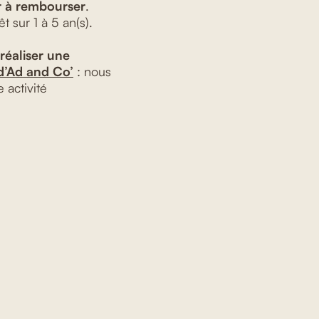
r à rembourser
.
 sur 1 à 5 an(s).
réaliser une
d’Ad and Co’
: nous
 activité