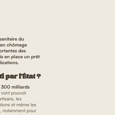
sanitaire du
és en chômage
portantes des
mis en place un prêt
lications.
 par l’État ?
l
300 milliards
é vont pouvoir
tisans, les
iations et même les
, notamment pour