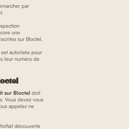
démarcher par
l.
ospection
core une
scrites sur Bloctel.
est autorisée pour
is leur numéro de
loctel
it sur Bloctel
doit
e. Vous devez vous
vous appelez ne
 forfait découverte