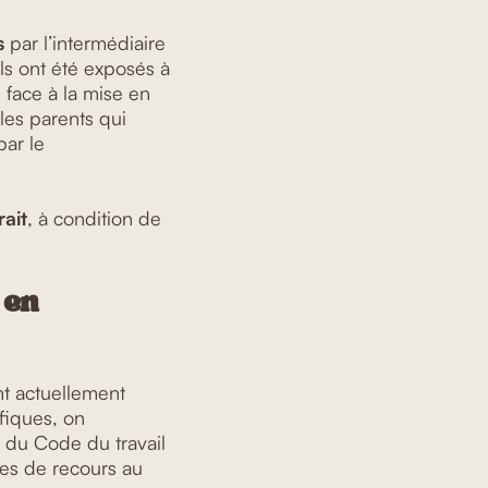
s
par l’intermédiaire
ils ont été exposés à
 face à la mise en
les parents qui
par le
rait
, à condition de
 en
nt actuellement
fiques, on
e du Code du travail
es de recours au