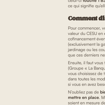
celui-ci
touche 1 8
ce qui signifie qu’el
Comment dis
Pour commencer, v
valeur du CESU en eu
cofinancement évent
(exclusivement la g
jardinage ou les cou
que ces derniers ne
Ensuite, il faut vous
(Groupe « La Banque
vous choisissez de t
dans toutes les mod
si vous en avez bes
N’oubliez pas de
bi
mettre en place
. M
soient en mesure de 