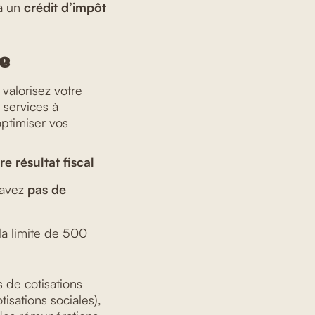
à un
crédit d’impôt
e
 valorisez votre
 services à
optimiser vos
e résultat fiscal
’avez
pas de
la limite de 500
s de cotisations
isations sociales),