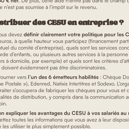
30 € net
. De plus, cette aide n’entre pas dans le champ
le n’est pas soumise à l’impôt sur le revenu.
tribuer des CESU en entreprise ?
ous devez
définir clairement votre politique pour les
ros, à quelle hauteur vous participez (financement partie
uel du comité d’entreprise), quels sont les services con
arde d’enfants, ou plusieurs autres services à la person
rs à domicile, par exemple) et quels sont les critères d’at
 doivent évidemment pas être discriminatoires.
 tourner vers
l’un des 6 émetteurs habilités
: Chèque Dom
 Postale »), Edenred, Natixis Intertitres et Sodexo. L’or
raiter s’occupera de fabriquer les chèques pour vous et d
alités de distribution, y compris dans la communication 
oin.
en expliquer les avantages du CESU à vos salariés a
ettez toutes les informations que vous avez à leur disposi
les utiliser le plus simplement possible.