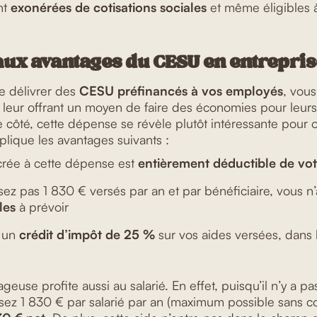
nt
exonérées de cotisations sociales
et même éligibles 
aux avantages du CESU en entrepris
de délivrer des
CESU préfinancés à vos employés
, vous
n leur offrant un moyen de faire des économies pour leurs
e côté, cette dépense se révèle plutôt intéressante pour 
mplique les avantages suivants :
rée à cette dépense est
entièrement déductible de votr
ez pas 1 830 € versés par an et par bénéficiaire, vous n
ales
à prévoir
à un
crédit d’impôt de 25 %
sur vos aides versées, dans 
ageuse profite aussi au salarié. En effet, puisqu’il n’y a pa
rsez 1 830 € par salarié par an (maximum possible sans cot