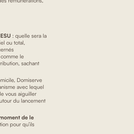
 des rémunérations,
 CESU
: quelle sera la
l ou total,
cernés
ne comme le
tribution, sachant
icile, Domiserve
ganisme avec lequel
e vous aiguiller
autour du lancement
u moment de le
tion pour qu’ils