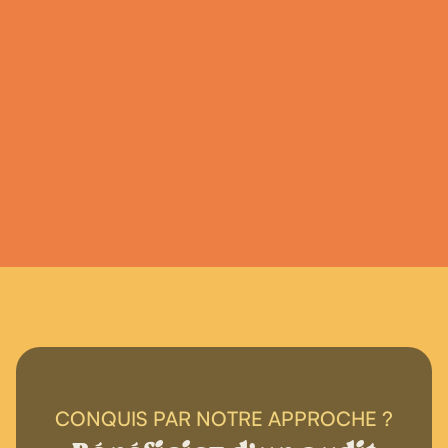
l’un des principaux freins au développement
des entreprises. Qu’il s’agisse des obligations
réglementaires, des déclarations administratives,
de la gestion documentaire ou du suivi des
normes, les dirigeants consacrent une part
importante de leur temps à des tâches qui ne
créent pas directement de valeur.
CONQUIS PAR NOTRE APPROCHE ?